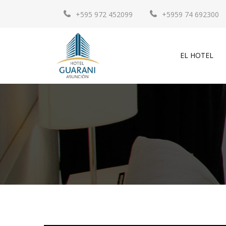
+595 972 452099
+5959 74 692300
EL HOTEL
HABITACIONES
RESERVE
SU HABITACIÓN