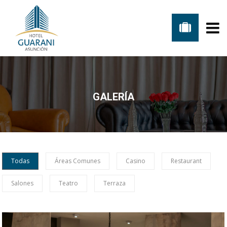
RESERVE
SU HABITACIÓN
HABITACIONES
GALERÍA
LLEGADA
Todas
Áreas Comunes
Casino
Restaurant
SALIDA
Salones
Teatro
Terraza
ADULTOS